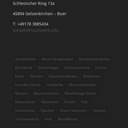
Schlesischer Ring 13a
45894 Gelsenkirchen – Buer
T: +49178 3885434
kontakt@raumwerk.info
Akustikdecke
Beton Designboden
Brandschutzdecken
Bürodecke
Deckensegel
Deckensysteme
Estrich
Farbe
Fliessen
Gipskartondecken
Gispkarton
Lamellen Decke
Lichtdecke
Massivholzboden
Mauern
Maurerarbeiten
Metalldesign Decke
Mineralfaser
Naturstein
Parkett
Putz
Schallschutz
Spachtel
Stucco Veniziano
Tapeten
Trockenestrich
Vinyl
Wandfliesen