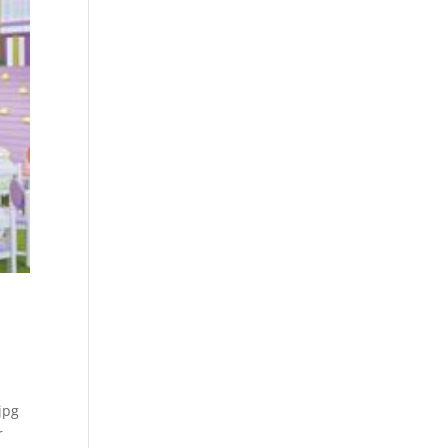
jpg
r