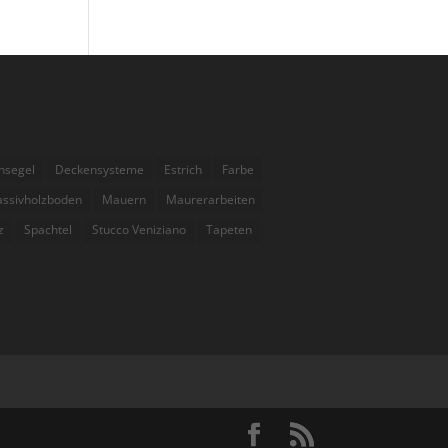
nsegel
Deckensysteme
Estrich
Farbe
ssivholzboden
Mauern
Maurerarbeiten
z
Spachtel
Stucco Veniziano
Tapeten