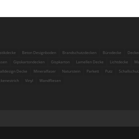
stikdecke
Beton Designboden
Brandschutzdecken
Bürodecke
Decke
essen
Gipskartondecken
Gispkarton
Lamellen Decke
Lichtdecke
Ma
alldesign Decke
Mineralfaser
Naturstein
Parkett
Putz
Schallschut
ckenestrich
Vinyl
Wandfliesen