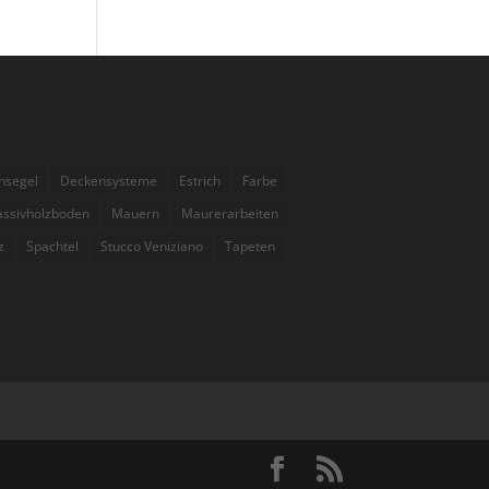
nsegel
Deckensysteme
Estrich
Farbe
ssivholzboden
Mauern
Maurerarbeiten
z
Spachtel
Stucco Veniziano
Tapeten