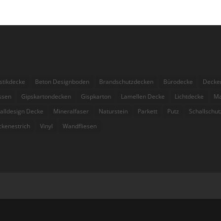
stikdecke
Beton Designboden
Brandschutzdecken
Bürodecke
Decke
essen
Gipskartondecken
Gispkarton
Lamellen Decke
Lichtdecke
Ma
alldesign Decke
Mineralfaser
Naturstein
Parkett
Putz
Schallschut
ckenestrich
Vinyl
Wandfliesen