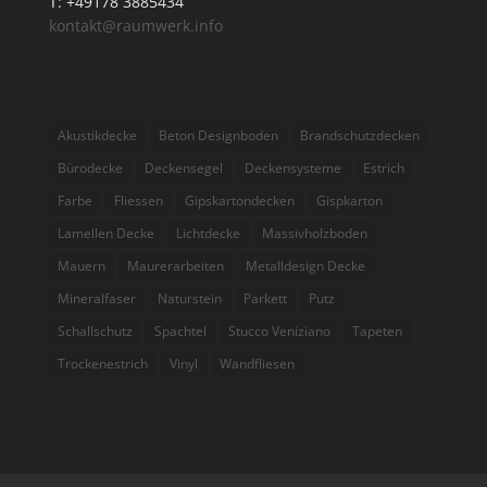
T: +49178 3885434
kontakt@raumwerk.info
Akustikdecke
Beton Designboden
Brandschutzdecken
Bürodecke
Deckensegel
Deckensysteme
Estrich
Farbe
Fliessen
Gipskartondecken
Gispkarton
Lamellen Decke
Lichtdecke
Massivholzboden
Mauern
Maurerarbeiten
Metalldesign Decke
Mineralfaser
Naturstein
Parkett
Putz
Schallschutz
Spachtel
Stucco Veniziano
Tapeten
Trockenestrich
Vinyl
Wandfliesen